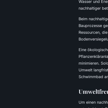
Wasser und Ener
nachhaltiger be
Beim nachhaltig
Bauprozesse gea
Ressourcen, die
Bodenversiegelu
Eine ökologisch
Pflanzenkläranl
minimieren. Sol
Umwelt langfris
Schwimmbad anle
Umweltfreu
Um einen nachha