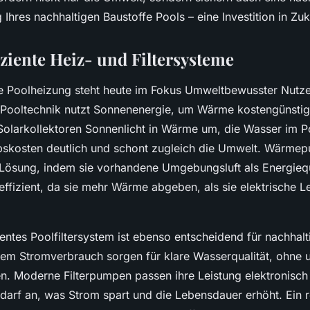
Ihres nachhaltigen Baustoffe Pools – eine Investition in Zuk
iziente Heiz- und Filtersysteme
 Poolheizung steht heute im Fokus Umweltbewusster Nutze
 Pooltechnik nutzt Sonnenenergie, um Wärme kostengünstig
olarkollektoren Sonnenlicht in Wärme um, die Wasser im Po
ebskosten deutlich und schont zugleich die Umwelt. Wärme
Lösung, indem sie vorhandene Umgebungsluft als Energiequ
effizient, da sie mehr Wärme abgeben, als sie elektrische L
ientes Poolfiltersystem ist ebenso entscheidend für nachhalt
rigem Stromverbrauch sorgen für klare Wasserqualität, ohne 
. Moderne Filterpumpen passen ihre Leistung elektronisch
edarf an, was Strom spart und die Lebensdauer erhöht. Ein 