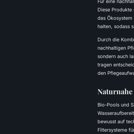
Für eine nachhal
Diese Produkte 
das Ökosystem b
halten, sodass 
Durch die Kombi
nachhaltigen Pf
sondern auch la
tragen entschei
den Pflegeaufwa
Naturnahe 
Bio-Pools und S
Wasseraufberei
bewusst auf tech
Filtersysteme fü