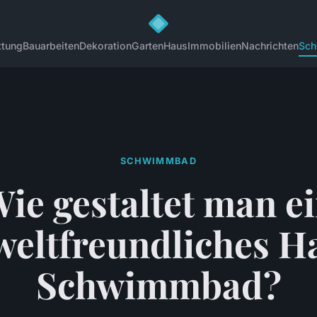
ttung
Bauarbeiten
Dekoration
Garten
Haus
Immobilien
Nachrichten
Sc
SCHWIMMBAD
ie gestaltet man e
eltfreundliches H
Schwimmbad?