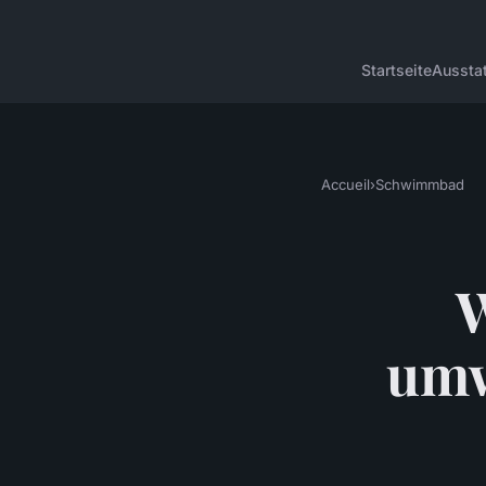
Startseite
Aussta
Accueil
›
Schwimmbad
W
umw