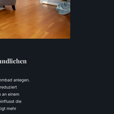
eundlichen
immbad anlegen.
reduziert
n an einem
nflusst die
igt mehr