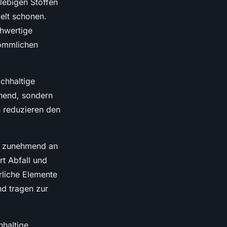
lebigen Stoffen
elt schonen.
chwertige
kömmlichen
achhaltige
echend, sondern
n reduzieren den
d zunehmend an
t Abfall und
rliche Elemente
nd tragen zur
hhaltige