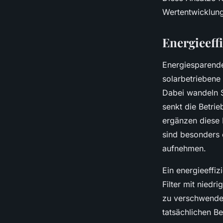
Wertentwicklung 
Energieeff
Energiesparende
solarbetriebene
Dabei wandeln S
senkt die Betri
ergänzen diese 
sind besonders 
aufnehmen.
Ein energieeffiz
Filter mit nied
zu verschwenden
tatsächlichen B