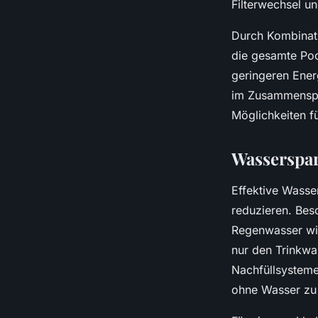
Filterwechsel un
Durch Kombinati
die gesamte Poo
geringeren Ener
im Zusammenspie
Möglichkeiten f
Wasserspa
Effektive Wasse
reduzieren. Be
Regenwasser wir
nur den Trinkwa
Nachfüllsysteme
ohne Wasser zu