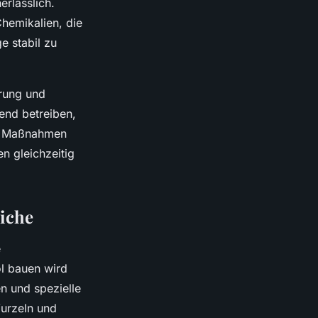
erlässlich.
hemikalien, die
e stabil zu
erung und
end betreiben,
ese Maßnahmen
n gleichzeitig
iche
e
l bauen wird
n und spezielle
Wurzeln und