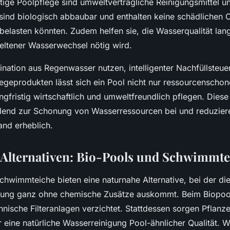
tige Poolpflege sind umweltverträgliche Reinigungsmittel un
sind biologisch abbaubar und enthalten keine schädlichen C
elasten könnten. Zudem helfen sie, die Wasserqualität lang
seltener Wasserwechsel nötig wird.
nation aus Regenwasser nutzen, intelligenter Nachfüllsteu
legeprodukten lässt sich ein Pool nicht nur ressourcenschon
ngfristig wirtschaftlich und umweltfreundlich pflegen. Di
dend zur Schonung von Wasserressourcen bei und reduziere
nd erheblich.
Alternativen: Bio-Pools und Schwimmte
chwimmteiche bieten eine naturnahe Alternative, bei der di
tung ganz ohne chemische Zusätze auskommt. Beim Biopoo
nische Filteranlagen verzichtet. Stattdessen sorgen Pflanze
r eine natürliche Wasserreinigung Pool-ähnlicher Qualität. 