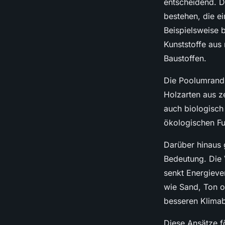
entscheidend. D
bestehen, die e
Beispielsweise 
Kunststoffe aus
Baustoffen.
Die Poolumrandun
Holzarten aus ze
auch biologisch
ökologischen Fu
Darüber hinaus
Bedeutung. Die 
senkt Energieve
wie Sand, Ton o
besseren Klimab
Diese Ansätze f