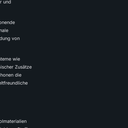
r und
honende
nale
idung von
ysteme wie
mischer Zusätze
chonen die
ltfreundliche
olmaterialien