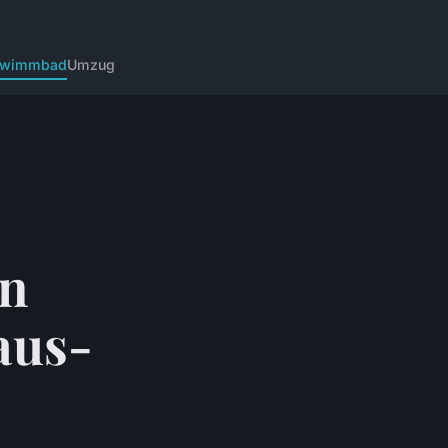
hwimmbad
Umzug
in
aus-