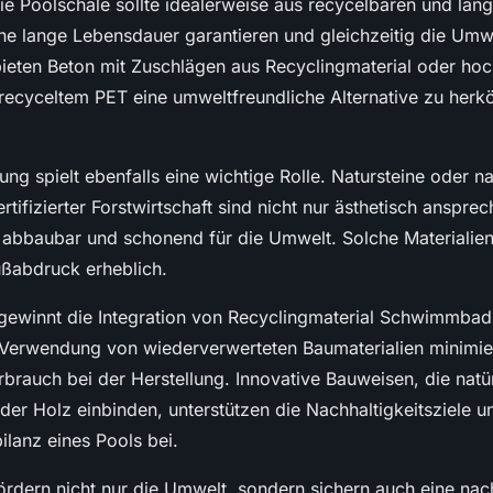
ie Poolschale sollte idealerweise aus recycelbaren und lang
ine lange Lebensdauer garantieren und gleichzeitig die Umw
bieten Beton mit Zuschlägen aus Recyclingmaterial oder ho
 recyceltem PET eine umweltfreundliche Alternative zu her
g spielt ebenfalls eine wichtige Rolle. Natursteine oder n
rtifizierter Forstwirtschaft sind nicht nur ästhetisch anspr
 abbaubar und schonend für die Umwelt. Solche Materialie
ßabdruck erheblich.
 gewinnt die Integration von Recyclingmaterial Schwimmba
Verwendung von wiederverwerteten Baumaterialien minimier
rbrauch bei der Herstellung. Innovative Bauweisen, die natü
der Holz einbinden, unterstützen die Nachhaltigkeitsziele u
ilanz eines Pools bei.
ördern nicht nur die Umwelt, sondern sichern auch eine nac